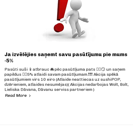
Ja izvēlējies saņemt savu pasūtījumu pie mums
-5%
Pasūti suši 📱atbrauc 🚘 pēc pasūtījuma pats ☝🏼️😏 un saņem
papildus 👉🏼5% atlaidi savam pasūtījumam.❗️❗️❗️ Akcija spēkā
pasūtījumiem virs 10 eiro (Atlaide neattiecas uz sushiPOP,
dzērieniem, atlaides nesumējas)( Akcijas nedarbojas Wolt, Bolt,
Lieliska Dāvana, Dāvanu serviss partneriem )
Read More