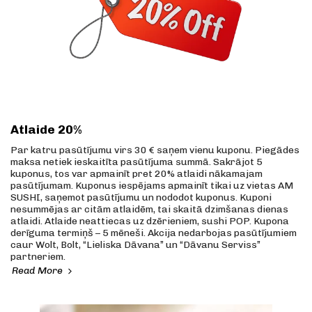
Atlaide 20%
Par katru pasūtījumu virs 30 € saņem vienu kuponu. Piegādes
maksa netiek ieskaitīta pasūtījuma summā. Sakrājot 5
kuponus, tos var apmainīt pret 20% atlaidi nākamajam
pasūtījumam. Kuponus iespējams apmainīt tikai uz vietas AM
SUSHI, saņemot pasūtījumu un nododot kuponus. Kuponi
nesummējas ar citām atlaidēm, tai skaitā dzimšanas dienas
atlaidi. Atlaide neattiecas uz dzērieniem, sushi POP. Kupona
derīguma termiņš – 5 mēneši. Akcija nedarbojas pasūtījumiem
caur Wolt, Bolt, “Lieliska Dāvana” un “Dāvanu Serviss”
partneriem.
Read More