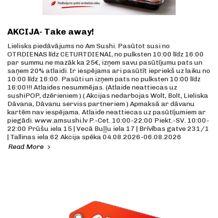
AKCIJA- Take away!
Lielisks piedāvājums no Am Sushi. Pasūtot susi no
OTRDIENAS līdz CETURTDIENAI, no pulksten 10:00 līdz 16:00
par summu ne mazāk ka 25€, izņem savu pasūtījumu pats un
saņem 20% atlaidi. Ir iespējams ari pasūtīt iepriekš uz laiku no
10:00 līdz 16:00. Pasūti un izņem pats no pulksten 10:00 līdz
16:00!!! Atlaides nesummējas. (Atlaide neattiecas uz
sushiPOP, dzērieniem ) ( Akcijas nedarbojas Wolt, Bolt, Lieliska
Dāvana, Dāvanu serviss partneriem ) Apmaksā ar dāvanu
kartēm nav iespējama. Atlaide neattiecas uz pasūtījumiem ar
piegādi. www.amsushi.lv P.-Cet. 10:00-22:00 Piekt.-SV. 10:00-
22:00 Prūšu iela 15 | Vecā Buļļu iela 17 | Brīvības gatve 231/1
| Tallinas iela 62 Akcija spēka 04.08.2026-06.08.2026
Read More