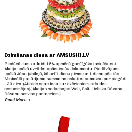
Dzimšanas diena ar AMSUSHI.LV
Piedāvā Jums atlaidi 15% apmērā garšīgākai svinēšanai.
Akcija spēkā uzrādot apliecinošu dokumentu. Piedāvājums
spēkā Jūsu jubilejā, kā arī 1 dienu pirms un 1 dienu pēc tās.
Minimālā pasūtījuma summa neieskaitot samaksu par piegādi
- 30 eiro. (Atlaide neattiecas uz dzērieniem, atlaides
nesummējas)( Akcijas nedarbojas Wolt, Bolt, Lieliska Dāvana,
Dāvanu serviss partneriem )
Read More