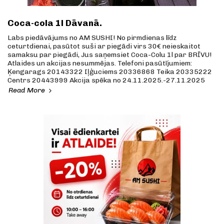
Coca-cola 1l Dāvanā.
Labs piedāvājums no AM SUSHI! No pirmdienas līdz
ceturtdienai, pasūtot suši ar piegādi virs 30€ neieskaitot
samaksu par piegādi, Jus saņemsiet Coca-Colu 1l par BRĪVU!
Atlaides un akcijas nesummējas. Telefoni pasūtījumiem:
Ķengarags 20143322 Iļģuciems 20336868 Teika 20335222
Centrs 20443999 Akcija spēka no 24.11.2025.-27.11.2025
Read More