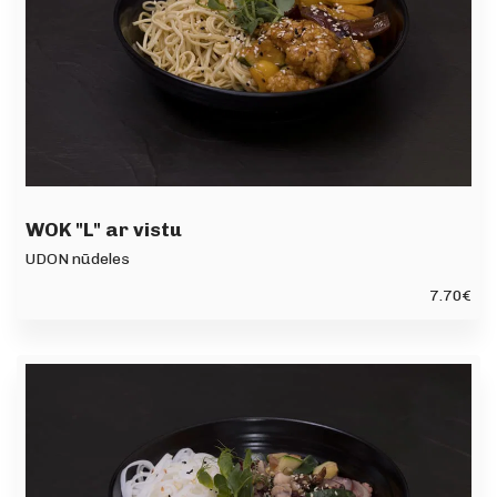
WOK "L" ar vistu
UDON nūdeles
7.70
€