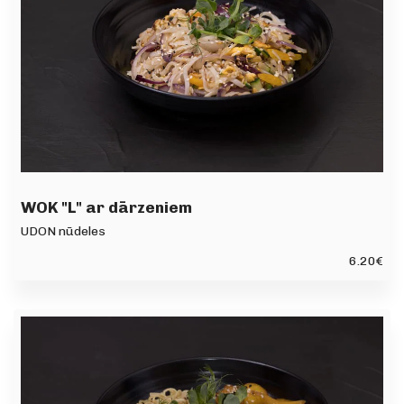
WOK "L" ar dārzeniem
UDON nūdeles
6.20
€