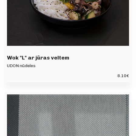
Wok "L" ar jūras veltem
UDON nūdeles
8.10
€