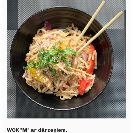
WOK "M" ar dārzeņiem.